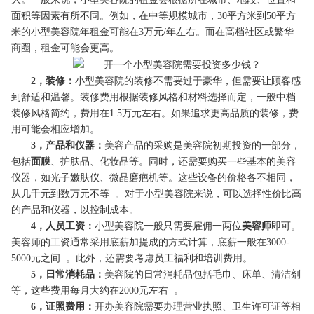
面积等因素有所不同。例如，在中等规模城市，30平方米到50平方
米的小型美容院年租金可能在3万元/年左右。而在高档社区或繁华
商圈，租金可能会更高。
2，装修：
小型美容院的装修不需要过于豪华，但需要让顾客感
到舒适和温馨。装修费用根据装修风格和材料选择而定，一般中档
装修风格简约，费用在1.5万元左右。如果追求更高品质的装修，费
用可能会相应增加。
3，产品和仪器：
美容产品的采购是美容院初期投资的一部分，
包括
面膜
、护肤品、化妆品等。同时，还需要购买一些基本的美容
仪器，如光子嫩肤仪、微晶磨疤机等。这些设备的价格各不相同，
从几千元到数万元不等 。对于小型美容院来说，可以选择性价比高
的产品和仪器，以控制成本。
4，人员工资：
小型美容院一般只需要雇佣一两位
美容师
即可。
美容师的工资通常采用底薪加提成的方式计算，底薪一般在3000-
5000元之间 。此外，还需要考虑员工福利和培训费用。
5，日常消耗品：
美容院的日常消耗品包括毛巾、床单、清洁剂
等，这些费用每月大约在2000元左右 。
6，证照费用：
开办美容院需要办理营业执照、卫生许可证等相