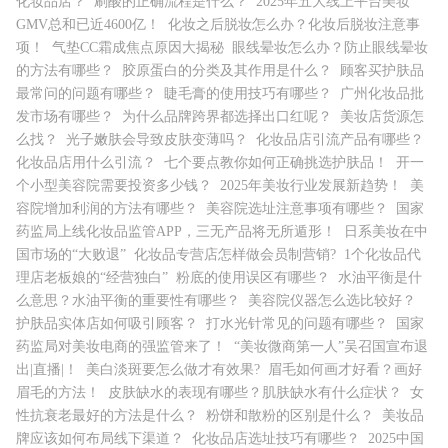
化妆品店？
刷酸的正确流程是什么？
2025年五大线上平台美妆
GMV总和已近4600亿！
化妆之后脱妆怎么办？化妆后脱妆注意事
项！
气垫CC霜成焦点原因大揭秘
眼线晕妆怎么办？防止眼线晕妆
的方法有哪些？
胶原蛋白的分类及其作用是什么？
顾客买护肤品
最常问的问题有哪些？
睫毛膏的使用技巧有哪些？
广州化妆品批
发市场有哪些？
为什么品牌跨界都选择出口红呢？
美妆店货源怎
么找？
光子嫩肤会导致皮肤变薄吗？
化妆品店引流产品有哪些？
化妆品店用什么引流？
七个要点教你如何正确挑选护肤品！
开一
个小型美容院需要投资多少钱？
2025年美妆行业发展新趋势！
美
容院增加利润的方法有哪些？
美容院选址注意事项有哪些？
国家
药监局上线化妆品监管APP，三无产品将无所遁形！
日系美妆在中
国市场的“大败退”
化妆品专营店怎样做会员制营销?
1个化妆品代
理店老板娘的“经营独白”
粉底的使用误区有哪些？
水油平衡是什
么意思？水油平衡的重要性有哪些？
美容院仪器怎么选比较好？
护肤品实体店如何吸引顾客？
打水光针常见的问题有哪些？
国家
药监局对美妆电商的强监管来了！
“美妆微商第一人”吴召国宣布退
出|直播|！
美白淡斑要怎么做才有效果?
眉毛如何画才好看？画好
眉毛的方法！
皮肤缺水的表现有哪些？肌肤缺水有什么症状？
女
性抗衰老最好的方法是什么？
粉饼和散粉的区别是什么？
美妆品
牌应该如何布局线下渠道？
化妆品店选址技巧有哪些？
2025中国