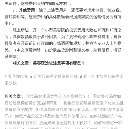
关证件，这些费用大约在600元左右 。
7，其他费用
：除了上述费用外，还需要考虑水电费、营业税、
营销费用等。这些费用的具体数额会根据美容院的运营情况而有所
变化。
综上所述，开一个小型美容院的投资费用大致在10万到15万之
间，具体数额取决于多种因素。为了更准确地估算投资费用，建议
投资者在开店前进行详细的市场调研和规划，并咨询专业人士的意
见。（本文来源网络，由护肤品货源网整理发布，如有侵权，请联
系删除）
相关文章：美容院选址注意事项有哪些？
#
美容院投资
#
开美容院需要投资多少钱
#
开一个小型美容院需要
多少钱
相关文章：
化妆品实体店竞争进入存量时代？！
国货美妆品牌如
何通过微博借势扩充品牌声量！
化妆品批发哪里最便宜？化妆品批
发最便宜的地方
李佳琦为嘲讽网友“有没有认真工作”道歉值得原谅
吗？
卸妆产品怎么选择及卸妆产品的使用方法
如何祛除痘坑？祛
除痘坑最好的方法
洗面奶早用还是晚用比较好？
如何经营好一家